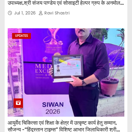
उपाध्यक्ष,श्री संजय पाण्डेय एवं सोसाइटी हेल्पर ग्रुप के अनमोल
जी तथा इनर व्हील क्लब की अध्यक्षा श्रीमती आरती अलोक वर्मा
Jul 1, 2026
Ravi Shastri
एवं उनकी टीम द्वारा महाविद्यालय के प्राचार्य डॉ. सुधांशु शेखर
त्रिपाठी एव चिकित्सकों को सम्मानित किया गया।
UPDATES
आयुर्वेद चिकित्सा एवं शिक्षा के क्षेत्र में उत्कृष्ट कार्य हेतु सम्मान,
सौजन्य -“हिंदुस्तान टाइम्स” विशिष्ट आभार जिलाधिकारी श्री