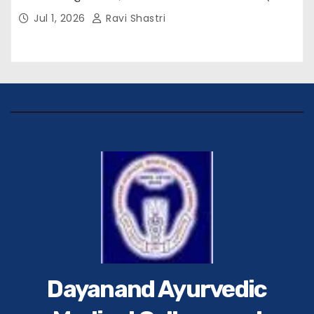
विवेक रंजन मैत्रेय (भा०प्र० से०), आरक्षी अधीक्षक श्री पूरन झा
Jul 1, 2026
Ravi Shastri
(भा०पु०से०) सिविल सर्जन, सिवान एवं ब्यूरो चीफ श्री नीरज
पाठक जी तथा समस्त हिंदुस्तान परिवार के द्वारा महाविद्यालय के
प्राचार्य डॉ. सुधांशु शेखर त्रिपाठी को सम्मानित किया गया।
Dayanand Ayurvedic