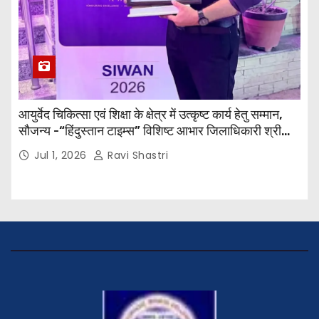
आयुर्वेद चिकित्सा एवं शिक्षा के क्षेत्र में उत्कृष्ट कार्य हेतु सम्मान,
सौजन्य -“हिंदुस्तान टाइम्स” विशिष्ट आभार जिलाधिकारी श्री
विवेक रंजन मैत्रेय (भा०प्र० से०), आरक्षी अधीक्षक श्री पूरन झा
Jul 1, 2026
Ravi Shastri
(भा०पु०से०) सिविल सर्जन, सिवान एवं ब्यूरो चीफ श्री नीरज
पाठक जी तथा समस्त हिंदुस्तान परिवार के द्वारा महाविद्यालय के
प्राचार्य डॉ. सुधांशु शेखर त्रिपाठी को सम्मानित किया गया।