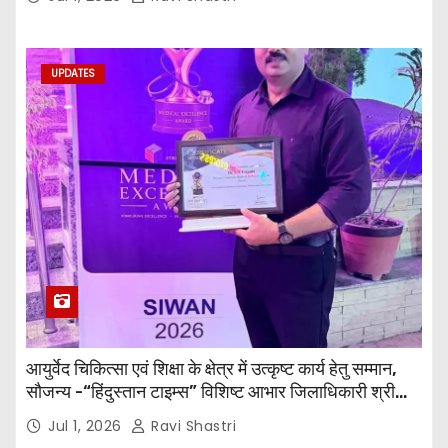
एवं उनकी टीम द्वारा महाविद्यालय के प्राचार्य डॉ. सुधांशु शेखर
त्रिपाठी एव चिकित्सकों को सम्मानित किया गया।
UPDATES
आयुर्वेद चिकित्सा एवं शिक्षा के क्षेत्र में उत्कृष्ट कार्य हेतु सम्मान,
सौजन्य -“हिंदुस्तान टाइम्स” विशिष्ट आभार जिलाधिकारी श्री
विवेक रंजन मैत्रेय (भा०प्र० से०), आरक्षी अधीक्षक श्री पूरन झा
Jul 1, 2026
Ravi Shastri
(भा०पु०से०) सिविल सर्जन, सिवान एवं ब्यूरो चीफ श्री नीरज