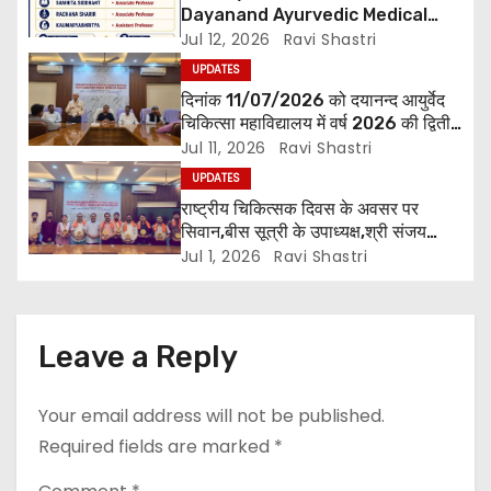
Dayanand Ayurvedic Medical
n
Collage & Hospital Andar Road
Jul 12, 2026
Ravi Shastri
,Siwan
UPDATES
दिनांक 11/07/2026 को दयानन्द आयुर्वेद
चिकित्सा महाविद्यालय में वर्ष 2026 की द्वितीय
शिक्षक परिषद की बैठक प्राचार्य की अध्यक्षता
Jul 11, 2026
Ravi Shastri
में हुई। बैठक मे महाविद्यालय सभी विभागाध्यक्ष
UPDATES
एवं शिक्षक सम्मिलित हुए।
राष्ट्रीय चिकित्सक दिवस के अवसर पर
सिवान,बीस सूत्री के उपाध्यक्ष,श्री संजय
पाण्डेय एवं सोसाइटी हेल्पर ग्रुप के अनमोल जी
Jul 1, 2026
Ravi Shastri
तथा इनर व्हील क्लब की अध्यक्षा श्रीमती
आरती अलोक वर्मा एवं उनकी टीम द्वारा
महाविद्यालय के प्राचार्य डॉ. सुधांशु शेखर
त्रिपाठी एव चिकित्सकों को सम्मानित किया
Leave a Reply
गया।
Your email address will not be published.
Required fields are marked
*