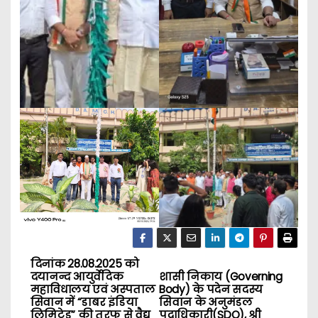
दिनांक 28.08.2025 को
P
दयानन्द आयुर्वेदिक
शासी निकाय (Governing
महाविधालय एवं अस्पताल
Body) के पदेन सदस्य
o
सिवान में “डाबर इंडिया
सिवान के अनुमंडल
लिमिटेड” की तरफ से वैद्य
पदाधिकारी(SDO), श्री