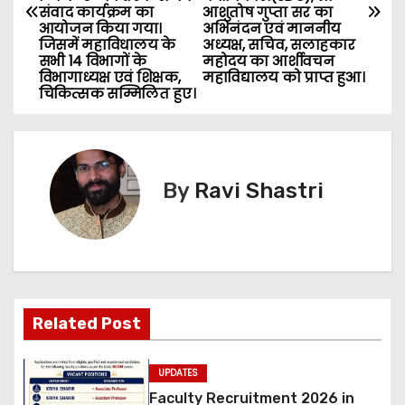
s
संवाद कार्यक्रम का
आशुतोष गुप्ता सर का
आयोजन किया गया।
अभिनंदन एवं माननीय
जिसमें महाविधालय के
अध्यक्ष, सचिव, सलाहकार
t
सभी 14 विभागों के
महोदय का आर्शीवचन
विभागाध्यक्ष एवं शिक्षक,
महाविद्यालय को प्राप्त हुआ।
n
चिकित्सक सम्मिलित हुए।
a
v
By
Ravi Shastri
i
g
a
t
Related Post
i
UPDATES
o
Faculty Recruitment 2026 in