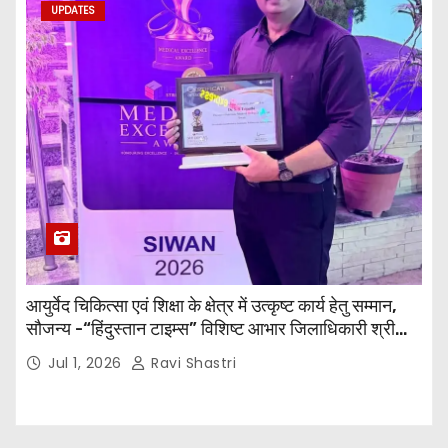
UPDATES
आयुर्वेद चिकित्सा एवं शिक्षा के क्षेत्र में उत्कृष्ट कार्य हेतु सम्मान,
सौजन्य -“हिंदुस्तान टाइम्स” विशिष्ट आभार जिलाधिकारी श्री
विवेक रंजन मैत्रेय (भा०प्र० से०), आरक्षी अधीक्षक श्री पूरन झा
Jul 1, 2026
Ravi Shastri
(भा०पु०से०) सिविल सर्जन, सिवान एवं ब्यूरो चीफ श्री नीरज
पाठक जी तथा समस्त हिंदुस्तान परिवार के द्वारा महाविद्यालय के
प्राचार्य डॉ. सुधांशु शेखर त्रिपाठी को सम्मानित किया गया।