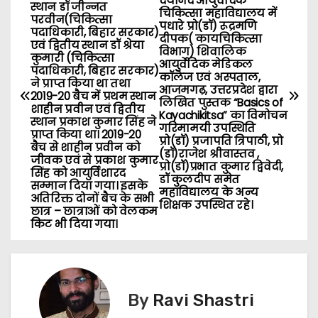
o
दयानंद आयुर्वेदिक
स्थान डॉ जीन्नत
चिकित्सा महाविद्यालय में
परवीन(चिकित्सा
पधारे प्रो(डॉ) रूद्रमणि
s
पदाधिकारी, बिहार सरकार)
दीपक( कायचिकित्सा
एवं द्वितीय स्थान डॉ श्रेया
विभाग) शिवालिक
कुमारी (चिकित्सा
t
आयुर्वेदिक मेडिकल
पदाधिकारी, बिहार सरकार)
कॉलेज एवं अस्पताल,
ने प्राप्त किया था तथा
n
आजमगढ़, उत्तरप्रदेश द्वारा
2019-20 बैच में प्रथम स्थान
लिखित पुस्तक “Basics of
शाहीन प्रवीन एवं द्वितीय
Kayachikitsa” का विमोचन
a
स्थान प्रकाश कुमार सिंह ने
गरिमामयी उपस्थिति
प्राप्त किया था। 2019-20
प्रो(डॉ) प्रजापति त्रिपाठी, प्रो
बैच से शाहीन प्रवीन को
v
(डॉ)राजेश श्रीवास्तव ,
जीवक एवं से प्रकाश कुमार
प्रो(डॉ)प्रभात कुमार द्विवेदी,
सिंह को आयुर्विशारद
i
डॉ कुलदीप समेत
सम्मान दिया गया। इसके
महाविद्यालय के अन्य
अतिरिक्त दोनों बैच के सभी
शिक्षक उपस्थित रहे।
g
छात्र – छात्राओं को वेलकम
किट भी दिया गया।
a
t
By
Ravi Shastri
i