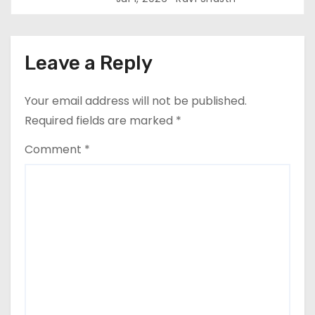
तथा इनर व्हील क्लब की अध्यक्षा श्रीमती
आरती अलोक वर्मा एवं उनकी टीम द्वारा
महाविद्यालय के प्राचार्य डॉ. सुधांशु शेखर
त्रिपाठी एव चिकित्सकों को सम्मानित किया
Leave a Reply
गया।
Your email address will not be published.
Required fields are marked
*
Comment
*