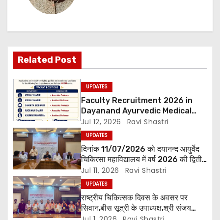
o
n
Related Post
UPDATES
Faculty Recruitment 2026 in
Dayanand Ayurvedic Medical
Collage & Hospital Andar Road
Jul 12, 2026
Ravi Shastri
,Siwan
UPDATES
दिनांक 11/07/2026 को दयानन्द आयुर्वेद
चिकित्सा महाविद्यालय में वर्ष 2026 की द्वितीय
शिक्षक परिषद की बैठक प्राचार्य की अध्यक्षता
Jul 11, 2026
Ravi Shastri
में हुई। बैठक मे महाविद्यालय सभी विभागाध्यक्ष
UPDATES
एवं शिक्षक सम्मिलित हुए।
राष्ट्रीय चिकित्सक दिवस के अवसर पर
सिवान,बीस सूत्री के उपाध्यक्ष,श्री संजय
पाण्डेय एवं सोसाइटी हेल्पर ग्रुप के अनमोल जी
Jul 1, 2026
Ravi Shastri