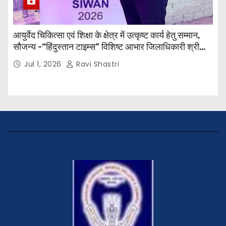
आयुर्वेद चिकित्सा एवं शिक्षा के क्षेत्र में उत्कृष्ट कार्य हेतु सम्मान,
सौजन्य -“हिंदुस्तान टाइम्स” विशिष्ट आभार जिलाधिकारी श्री
विवेक रंजन मैत्रेय (भा०प्र० से०), आरक्षी अधीक्षक श्री पूरन झा
Jul 1, 2026
Ravi Shastri
(भा०पु०से०) सिविल सर्जन, सिवान एवं ब्यूरो चीफ श्री नीरज
पाठक जी तथा समस्त हिंदुस्तान परिवार के द्वारा महाविद्यालय के
प्राचार्य डॉ. सुधांशु शेखर त्रिपाठी को सम्मानित किया गया।