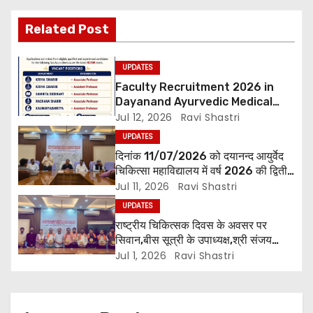
Related Post
UPDATES
Faculty Recruitment 2026 in
Dayanand Ayurvedic Medical
Collage & Hospital Andar Road
Jul 12, 2026
Ravi Shastri
,Siwan
UPDATES
दिनांक 11/07/2026 को दयानन्द आयुर्वेद
चिकित्सा महाविद्यालय में वर्ष 2026 की द्वितीय
शिक्षक परिषद की बैठक प्राचार्य की अध्यक्षता
Jul 11, 2026
Ravi Shastri
में हुई। बैठक मे महाविद्यालय सभी विभागाध्यक्ष
UPDATES
एवं शिक्षक सम्मिलित हुए।
राष्ट्रीय चिकित्सक दिवस के अवसर पर
सिवान,बीस सूत्री के उपाध्यक्ष,श्री संजय
पाण्डेय एवं सोसाइटी हेल्पर ग्रुप के अनमोल जी
Jul 1, 2026
Ravi Shastri
तथा इनर व्हील क्लब की अध्यक्षा श्रीमती
आरती अलोक वर्मा एवं उनकी टीम द्वारा
महाविद्यालय के प्राचार्य डॉ. सुधांशु शेखर