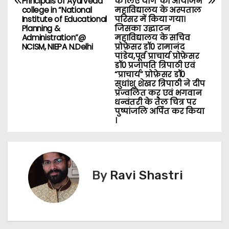
Principals of Ayurveda
के लिए योग”का आयोजन
college in “National
महाविद्यालय के अस्पताल
v
Institute of Educational
परिसर में किया गया।
Planning &
जिसका उद्घाटन
i
Administration”@
महाविद्यालय के सचिव
NCISM, NIEPA N.Delhi
प्रोफ़ेसर डॉ0 रामानंद
g
पांडेय,पूर्व प्राचार्य प्रोफ़ेसर
डॉ0 प्रजापति त्रिपाठी एवं
“प्राचार्य” प्रोफ़ेसर डॉ0
a
सुधांशु शेखर त्रिपाठी ने दीप
प्रज्वलित कर एवं भगवान
t
धन्वंतरी के तैल चित्र पर
पुष्पांजलि अर्पित कर किया
i
।
o
n
By
Ravi Shastri