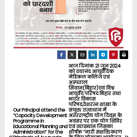
आज दिनांक 21 जून 2024
P
को दयानंद आयुर्वेदिक
मेडिकल कॉलेज एवं
o
अस्पताल
सिवान(बिहार)एवं विश्व
s
आयुर्वेद परिषद बिहार तथा
भारत विकास
परिषद,देशरत्न शाखा के
t
Our Principal attend the
संयुक्त तत्वाधान में
“Capacity Development
अंतरराष्ट्रीय योग दिवस के
n
Programme in
अवसर पर एक योग शिविर
Educational Planning and
एवं व्याख्यान जिसका
a
Administration” for the
शीर्षक “नारी सशक्तिकरण