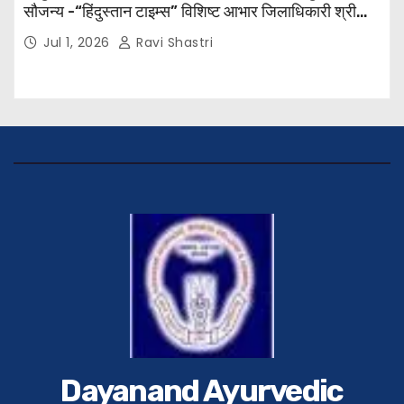
सौजन्य -“हिंदुस्तान टाइम्स” विशिष्ट आभार जिलाधिकारी श्री
विवेक रंजन मैत्रेय (भा०प्र० से०), आरक्षी अधीक्षक श्री पूरन झा
Jul 1, 2026
Ravi Shastri
(भा०पु०से०) सिविल सर्जन, सिवान एवं ब्यूरो चीफ श्री नीरज
पाठक जी तथा समस्त हिंदुस्तान परिवार के द्वारा महाविद्यालय के
प्राचार्य डॉ. सुधांशु शेखर त्रिपाठी को सम्मानित किया गया।
Dayanand Ayurvedic