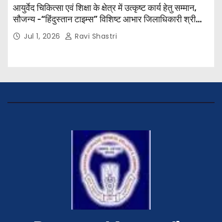
आयुर्वेद चिकित्सा एवं शिक्षा के क्षेत्र में उत्कृष्ट कार्य हेतु सम्मान,
सौजन्य -“हिंदुस्तान टाइम्स” विशिष्ट आभार जिलाधिकारी श्री
विवेक रंजन मैत्रेय (भा०प्र० से०), आरक्षी अधीक्षक श्री पूरन झा
Jul 1, 2026
Ravi Shastri
(भा०पु०से०) सिविल सर्जन, सिवान एवं ब्यूरो चीफ श्री नीरज
पाठक जी तथा समस्त हिंदुस्तान परिवार के द्वारा महाविद्यालय के
प्राचार्य डॉ. सुधांशु शेखर त्रिपाठी को सम्मानित किया गया।