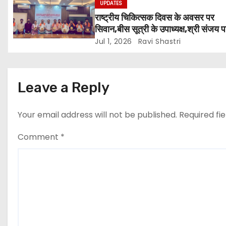
,Siwan
UPDATES
i
राष्ट्रीय चिकित्सक दिवस के अवसर पर
सिवान,बीस सूत्री के उपाध्यक्ष,श्री संजय प
o
एवं सोसाइटी हेल्पर ग्रुप के अनमोल जी त
Jul 1, 2026
Ravi Shastri
व्हील क्लब की अध्यक्षा श्रीमती आरती अलोक
n
एवं उनकी टीम द्वारा महाविद्यालय के प्राचार्य
सुधांशु शेखर त्रिपाठी एव चिकित्सकों को
Leave a Reply
सम्मानित किया गया।
Your email address will not be published.
Required fi
Comment
*