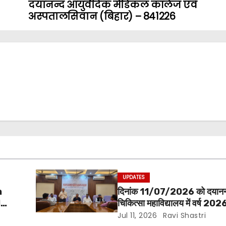
दयानन्द आयुर्वेदिक मेडिकल कॉलेज एवं
अस्पतालसिवान (बिहार) – 841226
UPDATES
n
दिनांक 11/07/2026 को दयानन्द 
l
चिकित्सा महाविद्यालय में वर्ष 2026
ad
शिक्षक परिषद की बैठक प्राचार्य की अ
Jul 11, 2026
Ravi Shastri