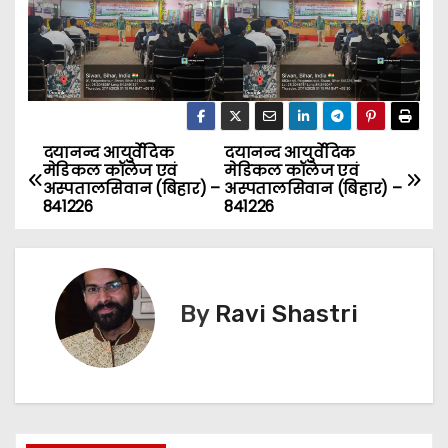
दयानन्द आयुर्वेदिक
दयानन्द आयुर्वेदिक
P
मेडिकल कॉलेज एवं
मेडिकल कॉलेज एवं
अस्पतालसिवान (बिहार) –
अस्पतालसिवान (बिहार) –
o
841226
841226
s
t
By
Ravi Shastri
n
a
v