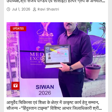
उपाध्यक्ष,श्री संजय पाण्डेय एवं सोसाइटी हेल्पर ग्रुप के अनमोल
जी तथा इनर व्हील क्लब की अध्यक्षा श्रीमती आरती अलोक वर्मा
Jul 1, 2026
Ravi Shastri
एवं उनकी टीम द्वारा महाविद्यालय के प्राचार्य डॉ. सुधांशु शेखर
त्रिपाठी एव चिकित्सकों को सम्मानित किया गया।
UPDATES
आयुर्वेद चिकित्सा एवं शिक्षा के क्षेत्र में उत्कृष्ट कार्य हेतु सम्मान,
सौजन्य -“हिंदुस्तान टाइम्स” विशिष्ट आभार जिलाधिकारी श्री