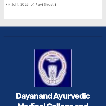
विवेक रंजन मैत्रेय (भा०प्र० से०), आरक्षी अधीक्षक श्री पूरन झा
Jul 1, 2026
Ravi Shastri
(भा०पु०से०) सिविल सर्जन, सिवान एवं ब्यूरो चीफ श्री नीरज
पाठक जी तथा समस्त हिंदुस्तान परिवार के द्वारा महाविद्यालय के
प्राचार्य डॉ. सुधांशु शेखर त्रिपाठी को सम्मानित किया गया।
Dayanand Ayurvedic