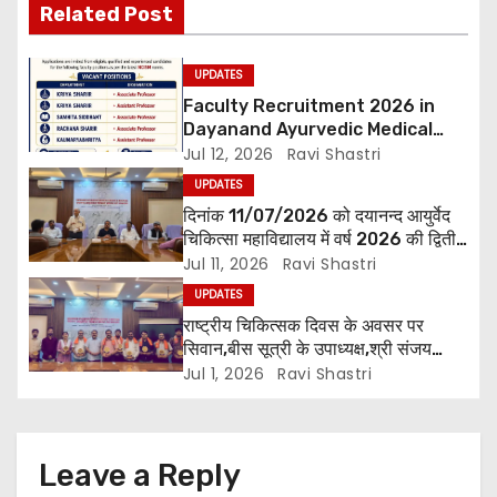
i
Related Post
g
UPDATES
a
Faculty Recruitment 2026 in
Dayanand Ayurvedic Medical
t
Collage & Hospital Andar Road
Jul 12, 2026
Ravi Shastri
,Siwan
UPDATES
i
दिनांक 11/07/2026 को दयानन्द आयुर्वेद
o
चिकित्सा महाविद्यालय में वर्ष 2026 की द्वितीय
शिक्षक परिषद की बैठक प्राचार्य की अध्यक्षता
Jul 11, 2026
Ravi Shastri
n
में हुई। बैठक मे महाविद्यालय सभी विभागाध्यक्ष
UPDATES
एवं शिक्षक सम्मिलित हुए।
राष्ट्रीय चिकित्सक दिवस के अवसर पर
सिवान,बीस सूत्री के उपाध्यक्ष,श्री संजय
पाण्डेय एवं सोसाइटी हेल्पर ग्रुप के अनमोल जी
Jul 1, 2026
Ravi Shastri
तथा इनर व्हील क्लब की अध्यक्षा श्रीमती
आरती अलोक वर्मा एवं उनकी टीम द्वारा
महाविद्यालय के प्राचार्य डॉ. सुधांशु शेखर
त्रिपाठी एव चिकित्सकों को सम्मानित किया
Leave a Reply
गया।