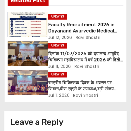
Related Post
i
o
UPDATES
Faculty Recruitment 2026 in
n
Dayanand Ayurvedic Medical
Collage & Hospital Andar Road
Jul 12, 2026
Ravi Shastri
,Siwan
UPDATES
दिनांक 11/07/2026 को दयानन्द आयुर्वेद
चिकित्सा महाविद्यालय में वर्ष 2026 की द्वितीय
शिक्षक परिषद की बैठक प्राचार्य की अध्यक्षता
Jul 11, 2026
Ravi Shastri
में हुई। बैठक मे महाविद्यालय सभी विभागाध्यक्ष
UPDATES
एवं शिक्षक सम्मिलित हुए।
राष्ट्रीय चिकित्सक दिवस के अवसर पर
सिवान,बीस सूत्री के उपाध्यक्ष,श्री संजय
पाण्डेय एवं सोसाइटी हेल्पर ग्रुप के अनमोल जी
Jul 1, 2026
Ravi Shastri
तथा इनर व्हील क्लब की अध्यक्षा श्रीमती
आरती अलोक वर्मा एवं उनकी टीम द्वारा
महाविद्यालय के प्राचार्य डॉ. सुधांशु शेखर
त्रिपाठी एव चिकित्सकों को सम्मानित किया
Leave a Reply
गया।