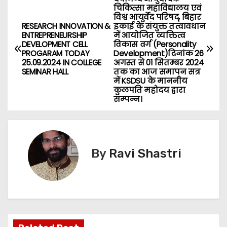
P
चिकित्सा महाविद्यालय एवं
विश्व आयुर्वेद परिषद्, बिहार
o
RESEARCH INNOVATION &
इकाई के संयुक्त तत्वावधान
ENTREPRENEURSHIP
में आयोजित व्यक्तित्व
s
DEVELOPMENT CELL
विकास वर्ग (Personality
PROGARAM TODAY
Development)दिनांक 26
25.09.2024 IN COLLEGE
अगस्त से 01 सितम्बर 2024
t
SEMINAR HALL
तक का आज समापन सत्र
में KSDSU के माननीय
n
कुलपति महोदय द्वारा
सम्पन्न।
a
v
i
By
Ravi Shastri
g
a
t