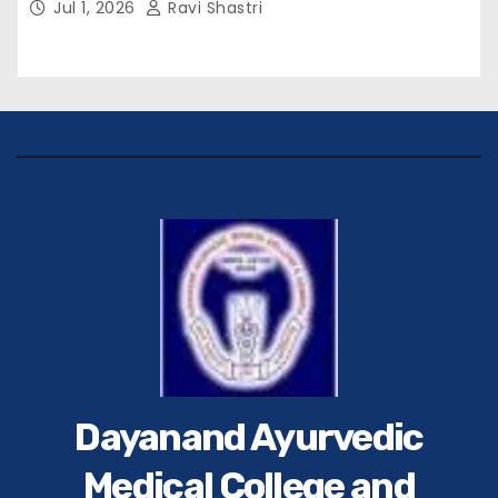
Jul 1, 2026
Ravi Shastri
(भा०पु०से०) सिविल सर्जन, सिवान एवं ब्यूरो चीफ श्री नीरज
पाठक जी तथा समस्त हिंदुस्तान परिवार के द्वारा महाविद्यालय के
प्राचार्य डॉ. सुधांशु शेखर त्रिपाठी को सम्मानित किया गया।
Dayanand Ayurvedic
Medical College and