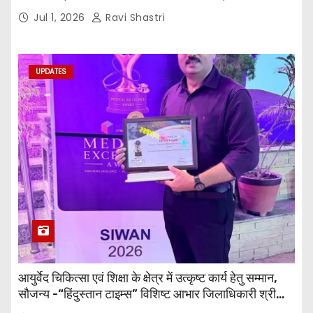
जी तथा इनर व्हील क्लब की अध्यक्षा श्रीमती आरती अलोक वर्मा
Jul 1, 2026
Ravi Shastri
एवं उनकी टीम द्वारा महाविद्यालय के प्राचार्य डॉ. सुधांशु शेखर
त्रिपाठी एव चिकित्सकों को सम्मानित किया गया।
UPDATES
आयुर्वेद चिकित्सा एवं शिक्षा के क्षेत्र में उत्कृष्ट कार्य हेतु सम्मान,
सौजन्य -“हिंदुस्तान टाइम्स” विशिष्ट आभार जिलाधिकारी श्री
विवेक रंजन मैत्रेय (भा०प्र० से०), आरक्षी अधीक्षक श्री पूरन झा