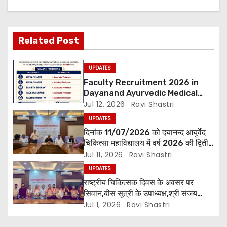
i
g
Related Post
a
UPDATES
t
Faculty Recruitment 2026 in
i
Dayanand Ayurvedic Medical
Collage & Hospital Andar Road
Jul 12, 2026
Ravi Shastri
o
,Siwan
UPDATES
दिनांक 11/07/2026 को दयानन्द आयुर्वेद
n
चिकित्सा महाविद्यालय में वर्ष 2026 की द्वितीय
शिक्षक परिषद की बैठक प्राचार्य की अध्यक्षता
Jul 11, 2026
Ravi Shastri
में हुई। बैठक मे महाविद्यालय सभी विभागाध्यक्ष
UPDATES
एवं शिक्षक सम्मिलित हुए।
राष्ट्रीय चिकित्सक दिवस के अवसर पर
सिवान,बीस सूत्री के उपाध्यक्ष,श्री संजय
पाण्डेय एवं सोसाइटी हेल्पर ग्रुप के अनमोल जी
Jul 1, 2026
Ravi Shastri
तथा इनर व्हील क्लब की अध्यक्षा श्रीमती
आरती अलोक वर्मा एवं उनकी टीम द्वारा