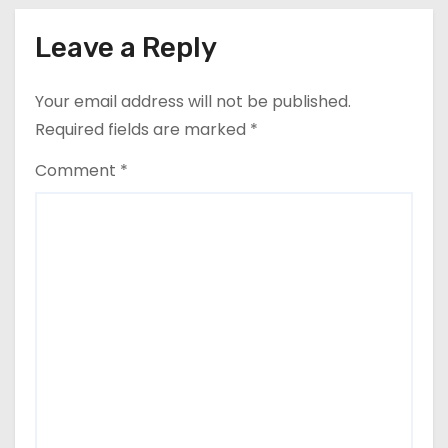
महाविद्यालय के प्राचार्य डॉ. सुधांशु शेखर
त्रिपाठी एव चिकित्सकों को सम्मानित किया
Leave a Reply
गया।
Your email address will not be published.
Required fields are marked
*
Comment
*