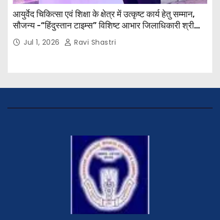
आयुर्वेद चिकित्सा एवं शिक्षा के क्षेत्र में उत्कृष्ट कार्य हेतु सम्मान,
सौजन्य -“हिंदुस्तान टाइम्स” विशिष्ट आभार जिलाधिकारी श्री
विवेक रंजन मैत्रेय (भा०प्र० से०), आरक्षी अधीक्षक श्री पूरन झा
Jul 1, 2026
Ravi Shastri
(भा०पु०से०) सिविल सर्जन, सिवान एवं ब्यूरो चीफ श्री नीरज
पाठक जी तथा समस्त हिंदुस्तान परिवार के द्वारा महाविद्यालय के
प्राचार्य डॉ. सुधांशु शेखर त्रिपाठी को सम्मानित किया गया।