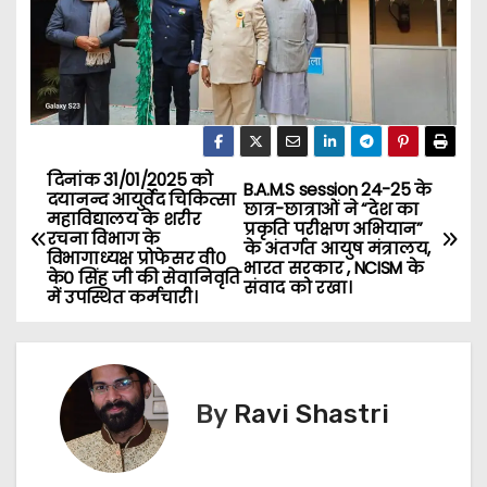
दिनांक 31/01/2025 को
P
B.A.M.S session 24-25 के
दयानन्द आयुर्वेद चिकित्सा
छात्र-छात्राओं ने “देश का
महाविद्यालय के शरीर
o
प्रकृति परीक्षण अभियान”
रचना विभाग के
के अंतर्गत आयुष मंत्रालय,
विभागाध्यक्ष प्रोफेसर वी०
भारत सरकार , NCISM के
s
के० सिंह जी की सेवानिवृति
संवाद को रखा।
में उपस्थित कर्मचारी।
t
n
By
Ravi Shastri
a
v