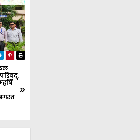
िकल
परिषद्,
हर्षि
अगस्त