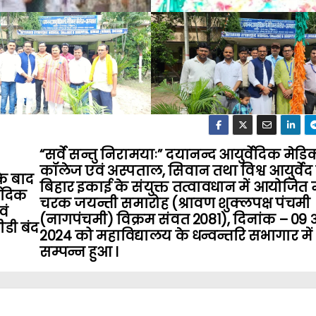
“सर्वे सन्तु निरामयाः” दयानन्द आयुर्वेदिक मेड
कॉलेज एवं अस्पताल, सिवान तथा विश्व आयुर्वेद 
के बाद
बिहार इकाई के संयुक्त तत्वावधान में आयोजित म
वेदिक
चरक जयन्ती समारोह (श्रावण शुक्लपक्ष पंचमी
वं
(नागपंचमी) विक्रम संवत 2081), दिनांक – 09 
ीडी बंद
2024 को महाविद्यालय के धन्वन्तरि सभागार में
सम्पन्न हुआ ।