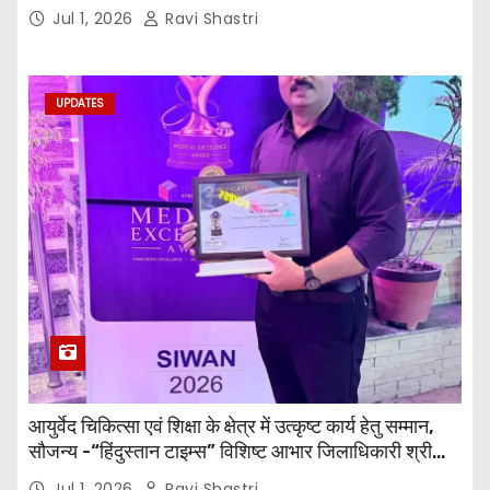
जी तथा इनर व्हील क्लब की अध्यक्षा श्रीमती आरती अलोक वर्मा
Jul 1, 2026
Ravi Shastri
एवं उनकी टीम द्वारा महाविद्यालय के प्राचार्य डॉ. सुधांशु शेखर
त्रिपाठी एव चिकित्सकों को सम्मानित किया गया।
UPDATES
आयुर्वेद चिकित्सा एवं शिक्षा के क्षेत्र में उत्कृष्ट कार्य हेतु सम्मान,
सौजन्य -“हिंदुस्तान टाइम्स” विशिष्ट आभार जिलाधिकारी श्री
विवेक रंजन मैत्रेय (भा०प्र० से०), आरक्षी अधीक्षक श्री पूरन झा
Jul 1, 2026
Ravi Shastri