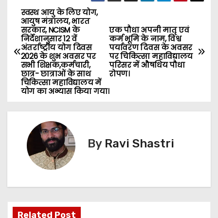
स्वस्थ आयु के लिए योग,
P
आयुष मंत्रालय, भारत
सरकार, NCISM के
एक पौधा अपनी मातृ एवं
o
निर्देशानुसार 12 वें
कर्म भूमि के नाम, विश्व
अंतर्राष्ट्रीय योग दिवस
पर्यावरण दिवस के अवसर
s
2026 के शुभ अवसर पर
पर चिकित्सा महाविद्यालय
सभी शिक्षक,कर्मचारी,
परिसर में औषधिय पौधा
छात्र- छात्राओं के साथ
रोपण।
t
चिकित्सा महाविद्यालय में
योग का अभ्यास किया गया।
n
a
v
By
Ravi Shastri
i
g
a
Related Post