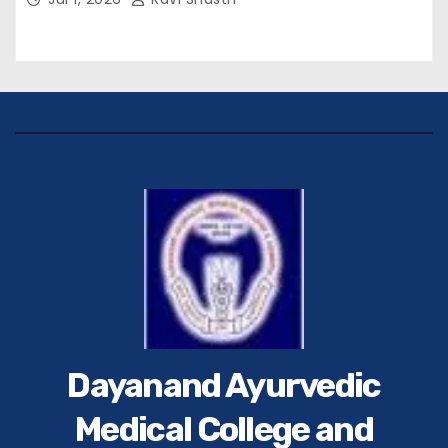
(भा०पु०से०) सिविल सर्जन, सिवान एवं ब्यूरो चीफ श्री नीरज
पाठक जी तथा समस्त हिंदुस्तान परिवार के द्वारा महाविद्यालय के
प्राचार्य डॉ. सुधांशु शेखर त्रिपाठी को सम्मानित किया गया।
Dayanand Ayurvedic
Medical College and