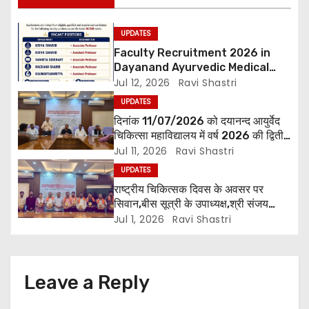
t
i
UPDATES
Faculty Recruitment 2026 in
o
Dayanand Ayurvedic Medical
Collage & Hospital Andar Road
Jul 12, 2026
Ravi Shastri
n
,Siwan
UPDATES
दिनांक 11/07/2026 को दयानन्द आयुर्वेद
चिकित्सा महाविद्यालय में वर्ष 2026 की द्वितीय
शिक्षक परिषद की बैठक प्राचार्य की अध्यक्षता
Jul 11, 2026
Ravi Shastri
में हुई। बैठक मे महाविद्यालय सभी विभागाध्यक्ष
UPDATES
एवं शिक्षक सम्मिलित हुए।
राष्ट्रीय चिकित्सक दिवस के अवसर पर
सिवान,बीस सूत्री के उपाध्यक्ष,श्री संजय
पाण्डेय एवं सोसाइटी हेल्पर ग्रुप के अनमोल जी
Jul 1, 2026
Ravi Shastri
तथा इनर व्हील क्लब की अध्यक्षा श्रीमती
आरती अलोक वर्मा एवं उनकी टीम द्वारा
महाविद्यालय के प्राचार्य डॉ. सुधांशु शेखर
त्रिपाठी एव चिकित्सकों को सम्मानित किया
Leave a Reply
गया।