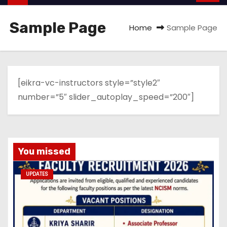
Sample Page
Home
Sample Page
[eikra-vc-instructors style=”style2″
number=”5″ slider_autoplay_speed=”200″]
You missed
UPDATES