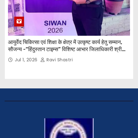
आयुर्वेद चिकित्सा एवं शिक्षा के क्षेत्र में उत्कृष्ट कार्य हेतु सम्मान,
सौजन्य -“हिंदुस्तान टाइम्स” विशिष्ट आभार जिलाधिकारी श्री
विवेक रंजन मैत्रेय (भा०प्र० से०), आरक्षी अधीक्षक श्री पूरन झा
Jul 1, 2026
Ravi Shastri
(भा०पु०से०) सिविल सर्जन, सिवान एवं ब्यूरो चीफ श्री नीरज
पाठक जी तथा समस्त हिंदुस्तान परिवार के द्वारा महाविद्यालय के
प्राचार्य डॉ. सुधांशु शेखर त्रिपाठी को सम्मानित किया गया।