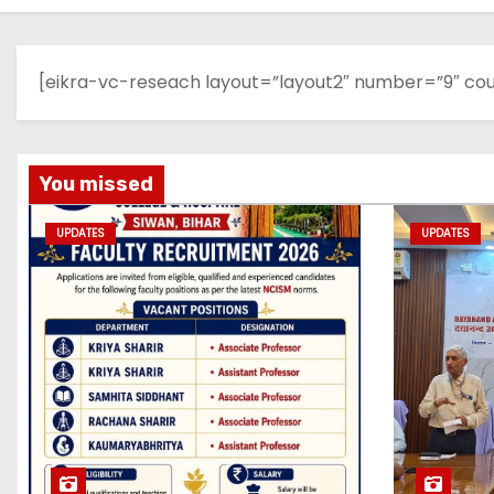
[eikra-vc-reseach layout=”layout2″ number=”9″ co
You missed
UPDATES
UPDATES