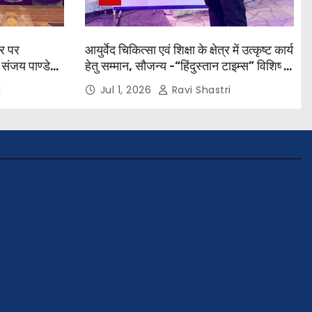
सर पर
आयुर्वेद चिकित्सा एवं शिक्षा के क्षेत्र में उत्कृष्ट कार्य
ी संजय पाण्डेय
हेतु सम्मान, सौजन्य -“हिंदुस्तान टाइम्स” विशिष्ट
ोल जी तथा इनर
आभार जिलाधिकारी श्री विवेक रंजन मैत्रेय
i
Jul 1, 2026
Ravi Shastri
रती अलोक वर्मा
(भा०प्र० से०), आरक्षी अधीक्षक श्री पूरन झा
प्राचार्य डॉ.
(भा०पु०से०) सिविल सर्जन, सिवान एवं ब्यूरो चीफ
कों को
श्री नीरज पाठक जी तथा समस्त हिंदुस्तान
परिवार के द्वारा महाविद्यालय के प्राचार्य डॉ. सुधांशु
शेखर त्रिपाठी को सम्मानित किया गया।