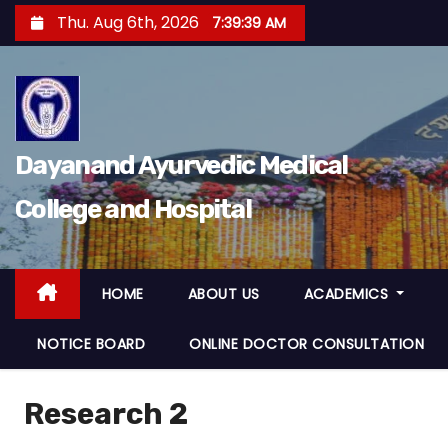
S
Thu. Aug 6th, 2026
7:39:39 AM
k
i
p
t
o
Dayanand Ayurvedic Medical
c
College and Hospital
o
n
t
e
HOME
ABOUT US
ACADEMICS
n
NOTICE BOARD
ONLINE DOCTOR CONSULTATION
t
Research 2