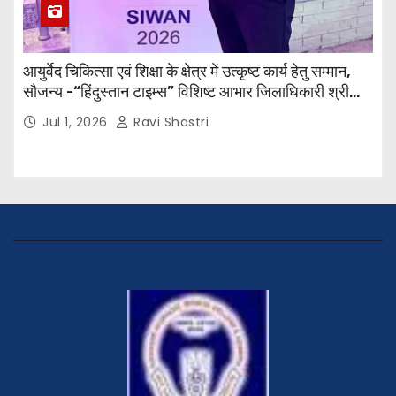
आयुर्वेद चिकित्सा एवं शिक्षा के क्षेत्र में उत्कृष्ट कार्य हेतु सम्मान,
सौजन्य -“हिंदुस्तान टाइम्स” विशिष्ट आभार जिलाधिकारी श्री
विवेक रंजन मैत्रेय (भा०प्र० से०), आरक्षी अधीक्षक श्री पूरन झा
Jul 1, 2026
Ravi Shastri
(भा०पु०से०) सिविल सर्जन, सिवान एवं ब्यूरो चीफ श्री नीरज
पाठक जी तथा समस्त हिंदुस्तान परिवार के द्वारा महाविद्यालय के
प्राचार्य डॉ. सुधांशु शेखर त्रिपाठी को सम्मानित किया गया।