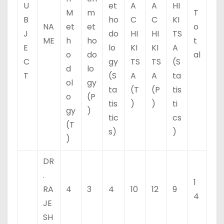
U
et
A
A
HI
M
m
T
B
ho
C
C
KI
NA
et
et
o
J
do
HI
HI
TS
ME
h
ho
t
E
lo
KI
KI
A
o
do
al
C
gy
TS
TS
(S
d
lo
T
(S
A
A
ta
ol
gy
ta
(T
(P
tis
o
(P
tis
)
)
ti
gy
)
tic
cs
(T
s)
)
)
DR
.
1
RA
4
3
4
10
12
9
4
JE
SH