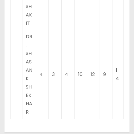
SH
AK
IT
DR
.
SH
AS
AN
1
4
3
4
10
12
9
K
4
SH
EK
HA
R