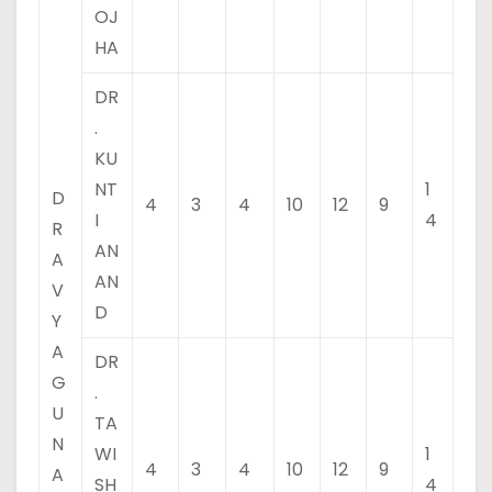
OJ
HA
DR
.
KU
NT
1
D
4
3
4
10
12
9
I
4
R
AN
A
AN
V
D
Y
A
DR
G
.
U
TA
N
WI
1
4
3
4
10
12
9
A
SH
4