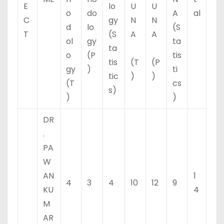
E
lo
U
U
o
do
A
al
C
gy
N
N
d
lo
(S
T
(S
A
A
ol
gy
ta
ta
o
(P
tis
tis
(T
(P
gy
)
ti
tic
)
)
(T
cs
s)
)
)
DR
.
PA
W
AN
1
4
3
4
10
12
9
KU
4
M
AR