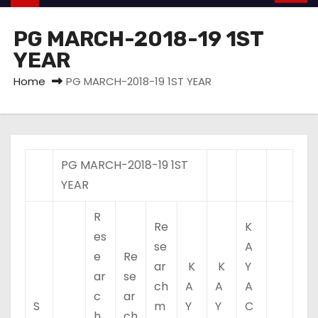
PG MARCH-2018-19 1ST
YEAR
Home
PG MARCH-2018-19 1ST YEAR
PG MARCH-2018-19 1ST
YEAR
R
Re
K
es
se
A
e
Re
ar
K
K
Y
ar
se
ch
A
A
A
c
ar
S
m
Y
Y
C
h
ch