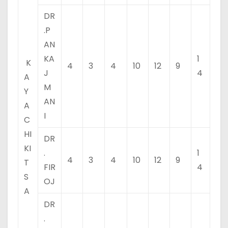
DR
.P
AN
KA
1
K
4
3
4
10
12
9
J
4
A
M
Y
AN
A
I
C
HI
DR
KI
.
1
4
3
4
10
12
9
T
FIR
4
S
OJ
A
DR
.