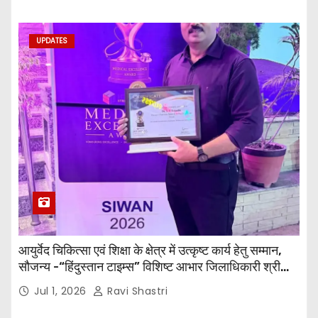
त्रिपाठी एव चिकित्सकों को सम्मानित किया गया।
UPDATES
आयुर्वेद चिकित्सा एवं शिक्षा के क्षेत्र में उत्कृष्ट कार्य हेतु सम्मान,
सौजन्य -“हिंदुस्तान टाइम्स” विशिष्ट आभार जिलाधिकारी श्री
विवेक रंजन मैत्रेय (भा०प्र० से०), आरक्षी अधीक्षक श्री पूरन झा
Jul 1, 2026
Ravi Shastri
(भा०पु०से०) सिविल सर्जन, सिवान एवं ब्यूरो चीफ श्री नीरज
पाठक जी तथा समस्त हिंदुस्तान परिवार के द्वारा महाविद्यालय के