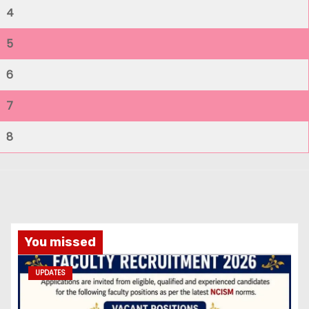
4
5
6
7
8
You missed
UPDATES