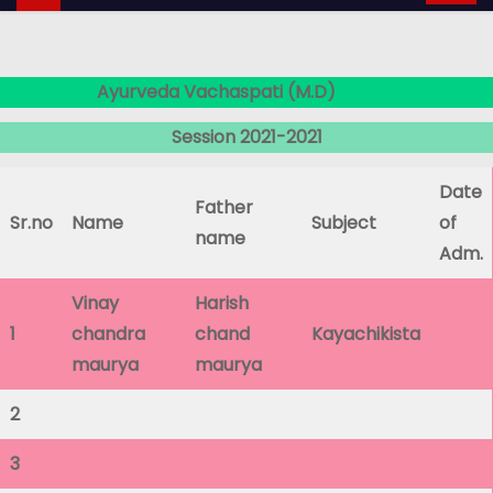
Ayurveda Vachaspati (M.D)
Session 2021-2021
Date
Father
Sr.no
Name
Subject
of
name
Adm.
Vinay
Harish
1
chandra
chand
Kayachikista
maurya
maurya
2
3