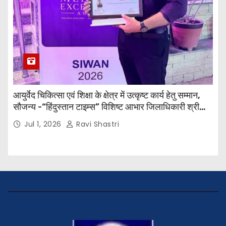
आयुर्वेद चिकित्सा एवं शिक्षा के क्षेत्र में उत्कृष्ट कार्य हेतु सम्मान,
सौजन्य -“हिंदुस्तान टाइम्स” विशिष्ट आभार जिलाधिकारी श्री
विवेक रंजन मैत्रेय (भा०प्र० से०), आरक्षी अधीक्षक श्री पूरन झा
Jul 1, 2026
Ravi Shastri
(भा०पु०से०) सिविल सर्जन, सिवान एवं ब्यूरो चीफ श्री नीरज
पाठक जी तथा समस्त हिंदुस्तान परिवार के द्वारा महाविद्यालय के
प्राचार्य डॉ. सुधांशु शेखर त्रिपाठी को सम्मानित किया गया।