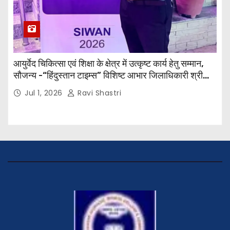
आयुर्वेद चिकित्सा एवं शिक्षा के क्षेत्र में उत्कृष्ट कार्य हेतु सम्मान,
सौजन्य -“हिंदुस्तान टाइम्स” विशिष्ट आभार जिलाधिकारी श्री
विवेक रंजन मैत्रेय (भा०प्र० से०), आरक्षी अधीक्षक श्री पूरन झा
Jul 1, 2026
Ravi Shastri
(भा०पु०से०) सिविल सर्जन, सिवान एवं ब्यूरो चीफ श्री नीरज
पाठक जी तथा समस्त हिंदुस्तान परिवार के द्वारा महाविद्यालय के
प्राचार्य डॉ. सुधांशु शेखर त्रिपाठी को सम्मानित किया गया।