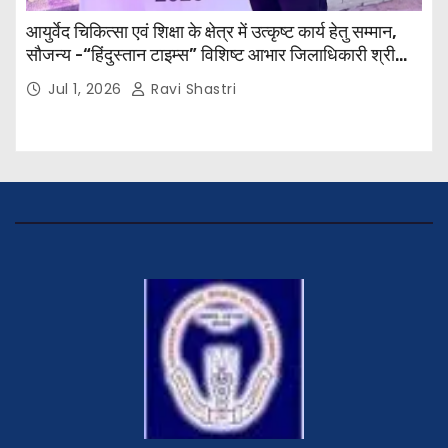
आयुर्वेद चिकित्सा एवं शिक्षा के क्षेत्र में उत्कृष्ट कार्य हेतु सम्मान,
सौजन्य -“हिंदुस्तान टाइम्स” विशिष्ट आभार जिलाधिकारी श्री
विवेक रंजन मैत्रेय (भा०प्र० से०), आरक्षी अधीक्षक श्री पूरन झा
Jul 1, 2026
Ravi Shastri
(भा०पु०से०) सिविल सर्जन, सिवान एवं ब्यूरो चीफ श्री नीरज
पाठक जी तथा समस्त हिंदुस्तान परिवार के द्वारा महाविद्यालय के
प्राचार्य डॉ. सुधांशु शेखर त्रिपाठी को सम्मानित किया गया।