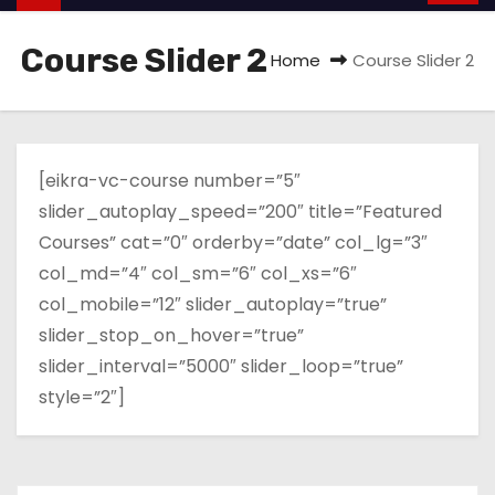
Course Slider 2
Home
Course Slider 2
[eikra-vc-course number=”5″
slider_autoplay_speed=”200″ title=”Featured
Courses” cat=”0″ orderby=”date” col_lg=”3″
col_md=”4″ col_sm=”6″ col_xs=”6″
col_mobile=”12″ slider_autoplay=”true”
slider_stop_on_hover=”true”
slider_interval=”5000″ slider_loop=”true”
style=”2″]