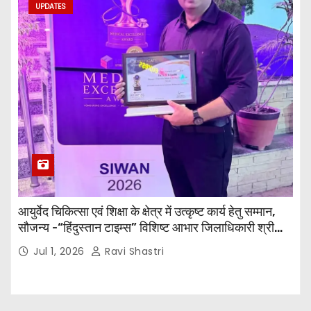
UPDATES
आयुर्वेद चिकित्सा एवं शिक्षा के क्षेत्र में उत्कृष्ट कार्य हेतु सम्मान,
सौजन्य -“हिंदुस्तान टाइम्स” विशिष्ट आभार जिलाधिकारी श्री
विवेक रंजन मैत्रेय (भा०प्र० से०), आरक्षी अधीक्षक श्री पूरन झा
Jul 1, 2026
Ravi Shastri
(भा०पु०से०) सिविल सर्जन, सिवान एवं ब्यूरो चीफ श्री नीरज
पाठक जी तथा समस्त हिंदुस्तान परिवार के द्वारा महाविद्यालय के
प्राचार्य डॉ. सुधांशु शेखर त्रिपाठी को सम्मानित किया गया।