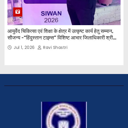
आयुर्वेद चिकित्सा एवं शिक्षा के क्षेत्र में उत्कृष्ट कार्य हेतु सम्मान,
सौजन्य -“हिंदुस्तान टाइम्स” विशिष्ट आभार जिलाधिकारी श्री
विवेक रंजन मैत्रेय (भा०प्र० से०), आरक्षी अधीक्षक श्री पूरन झा
Jul 1, 2026
Ravi Shastri
(भा०पु०से०) सिविल सर्जन, सिवान एवं ब्यूरो चीफ श्री नीरज
पाठक जी तथा समस्त हिंदुस्तान परिवार के द्वारा महाविद्यालय के
प्राचार्य डॉ. सुधांशु शेखर त्रिपाठी को सम्मानित किया गया।