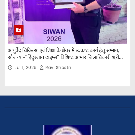
आयुर्वेद चिकित्सा एवं शिक्षा के क्षेत्र में उत्कृष्ट कार्य हेतु सम्मान,
सौजन्य -“हिंदुस्तान टाइम्स” विशिष्ट आभार जिलाधिकारी श्री
विवेक रंजन मैत्रेय (भा०प्र० से०), आरक्षी अधीक्षक श्री पूरन झा
Jul 1, 2026
Ravi Shastri
(भा०पु०से०) सिविल सर्जन, सिवान एवं ब्यूरो चीफ श्री नीरज
पाठक जी तथा समस्त हिंदुस्तान परिवार के द्वारा महाविद्यालय के
प्राचार्य डॉ. सुधांशु शेखर त्रिपाठी को सम्मानित किया गया।