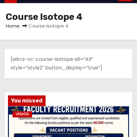
Course Isotope 4
Home
Course Isotope 4
[eikra-vc-course-isotope all=”All”
style=”style2″ button_display=”true”]
You missed
UPDATES