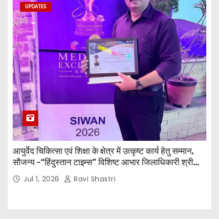
UPDATES
आयुर्वेद चिकित्सा एवं शिक्षा के क्षेत्र में उत्कृष्ट कार्य हेतु सम्मान,
सौजन्य -“हिंदुस्तान टाइम्स” विशिष्ट आभार जिलाधिकारी श्री
विवेक रंजन मैत्रेय (भा०प्र० से०), आरक्षी अधीक्षक श्री पूरन झा
Jul 1, 2026
Ravi Shastri
(भा०पु०से०) सिविल सर्जन, सिवान एवं ब्यूरो चीफ श्री नीरज
पाठक जी तथा समस्त हिंदुस्तान परिवार के द्वारा महाविद्यालय के
प्राचार्य डॉ. सुधांशु शेखर त्रिपाठी को सम्मानित किया गया।