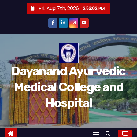
S
Fri. Aug 7th, 2026
2:53:02 PM
k
i
p
t
o
c
o
Dayanand Ayurvedic
n
t
Medical College and
e
n
Hospital
t