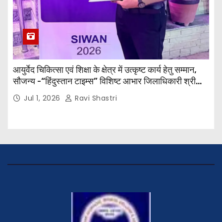
आयुर्वेद चिकित्सा एवं शिक्षा के क्षेत्र में उत्कृष्ट कार्य हेतु सम्मान,
सौजन्य -“हिंदुस्तान टाइम्स” विशिष्ट आभार जिलाधिकारी श्री
विवेक रंजन मैत्रेय (भा०प्र० से०), आरक्षी अधीक्षक श्री पूरन झा
Jul 1, 2026
Ravi Shastri
(भा०पु०से०) सिविल सर्जन, सिवान एवं ब्यूरो चीफ श्री नीरज
पाठक जी तथा समस्त हिंदुस्तान परिवार के द्वारा महाविद्यालय के
प्राचार्य डॉ. सुधांशु शेखर त्रिपाठी को सम्मानित किया गया।