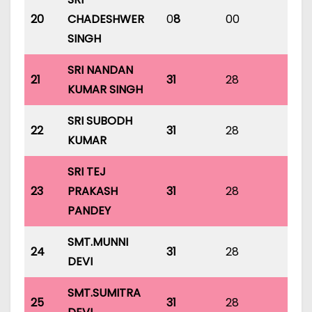
20
CHADESHWER
0
8
00
00
SINGH
SRI NANDAN
21
31
28
31
KUMAR SINGH
SRI SUBODH
22
31
28
31
KUMAR
SRI TEJ
23
PRAKASH
31
28
31
PANDEY
SMT.MUNNI
24
31
28
31
DEVI
SMT.SUMITRA
25
31
28
31