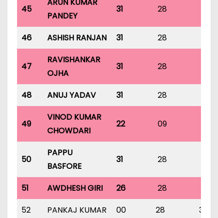
ARUN KUMAR
45
31
28
31
PANDEY
46
ASHISH RANJAN
31
28
31
RAVISHANKAR
47
31
28
31
OJHA
48
ANUJ YADAV
31
28
31
VINOD KUMAR
49
22
09
27
CHOWDARI
PAPPU
50
31
28
31
BASFORE
51
AWDHESH GIRI
26
28
31
52
PANKAJ KUMAR
00
28
31