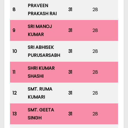
PRAVEEN
8
31
28
31
PRAKASH RAI
SRI MANOJ
9
31
28
31
KUMAR
SRI ABHISEK
10
31
28
31
PURUSARSABH
SHRI KUMAR
11
31
28
31
SHASHI
SMT. RUMA
12
31
28
31
KUMARI
SMT. GEETA
13
31
28
31
SINGH