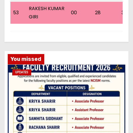
RAKESH KUMAR
53
00
28
31
GIRI
You missed
UPDATES