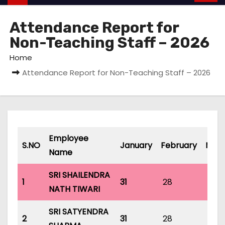
Attendance Report for
Non-Teaching Staff – 2026
Home
Attendance Report for Non-Teaching Staff – 2026
Employee
S.NO
January
February
Mar
Name
SRI SHAILENDRA
1
31
28
31
NATH TIWARI
SRI SATYENDRA
2
31
28
31