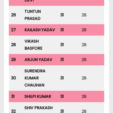
DEVI
TUNTUN
26
31
28
31
PRASAD
27
KAILASH YADAV
31
28
31
VIKASH
28
31
28
31
BASFORE
29
ARJUN YADAV
31
28
31
SURENDRA
30
KUMAR
31
28
31
CHAUHAN
31
SHILPI KUMAR
31
28
31
SHIV PRAKASH
32
31
28
31