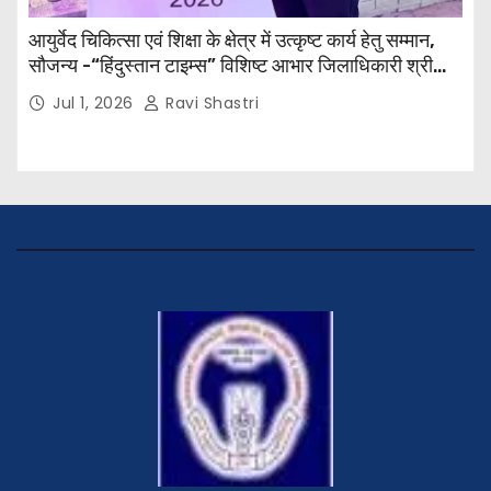
आयुर्वेद चिकित्सा एवं शिक्षा के क्षेत्र में उत्कृष्ट कार्य हेतु सम्मान,
सौजन्य -“हिंदुस्तान टाइम्स” विशिष्ट आभार जिलाधिकारी श्री
विवेक रंजन मैत्रेय (भा०प्र० से०), आरक्षी अधीक्षक श्री पूरन झा
Jul 1, 2026
Ravi Shastri
(भा०पु०से०) सिविल सर्जन, सिवान एवं ब्यूरो चीफ श्री नीरज
पाठक जी तथा समस्त हिंदुस्तान परिवार के द्वारा महाविद्यालय के
प्राचार्य डॉ. सुधांशु शेखर त्रिपाठी को सम्मानित किया गया।