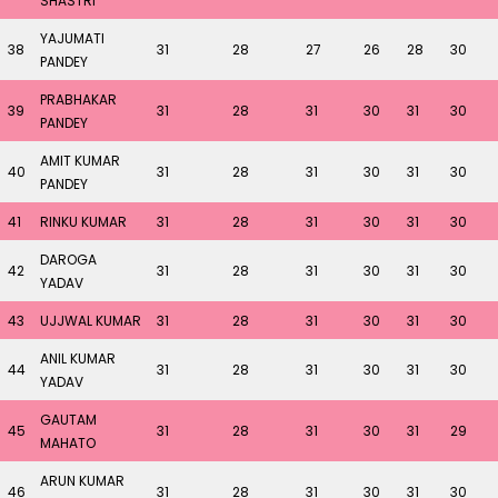
SHASTRI
YAJUMATI
38
31
28
27
26
28
30
PANDEY
PRABHAKAR
39
31
28
31
30
31
30
PANDEY
AMIT KUMAR
40
31
28
31
30
31
30
PANDEY
41
RINKU KUMAR
31
28
31
30
31
30
DAROGA
42
31
28
31
30
31
30
YADAV
43
UJJWAL KUMAR
31
28
31
30
31
30
ANIL KUMAR
44
31
28
31
30
31
30
YADAV
GAUTAM
45
31
28
31
30
31
29
MAHATO
ARUN KUMAR
46
31
28
31
30
31
30