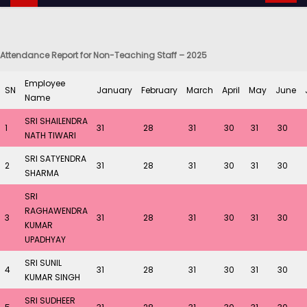
Attendance Report for Non-Teaching Staff – 2025
Employee
SN
January
February
March
April
May
June
Name
SRI SHAILENDRA
1
31
28
31
30
31
30
NATH TIWARI
SRI SATYENDRA
2
31
28
31
30
31
30
SHARMA
SRI
RAGHAWENDRA
3
31
28
31
30
31
30
KUMAR
UPADHYAY
SRI SUNIL
4
31
28
31
30
31
30
KUMAR SINGH
SRI SUDHEER