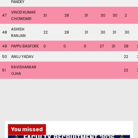
PANDEY
VINOD KUMAR
47
31
28
31
30
30
2
CHOWDARI
ASHISH
48
22
28
31
30
31
30
RANJAN
49
PAPPU BASFORE
0
0
0
27
31
28
50
ANUJ YADAV
22
RAVISHANKAR
51
22
OJHA
You missed