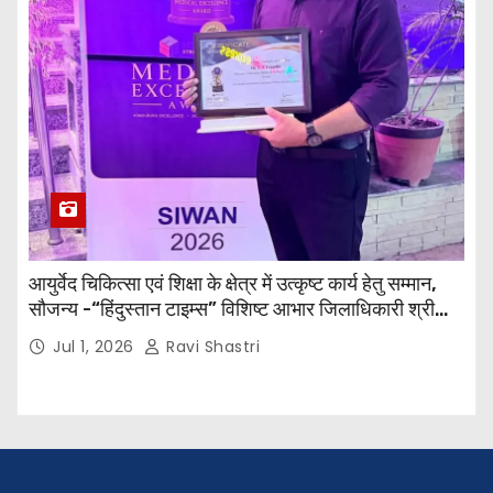
आयुर्वेद चिकित्सा एवं शिक्षा के क्षेत्र में उत्कृष्ट कार्य हेतु सम्मान,
सौजन्य -“हिंदुस्तान टाइम्स” विशिष्ट आभार जिलाधिकारी श्री
विवेक रंजन मैत्रेय (भा०प्र० से०), आरक्षी अधीक्षक श्री पूरन झा
Jul 1, 2026
Ravi Shastri
(भा०पु०से०) सिविल सर्जन, सिवान एवं ब्यूरो चीफ श्री नीरज
पाठक जी तथा समस्त हिंदुस्तान परिवार के द्वारा महाविद्यालय के
प्राचार्य डॉ. सुधांशु शेखर त्रिपाठी को सम्मानित किया गया।