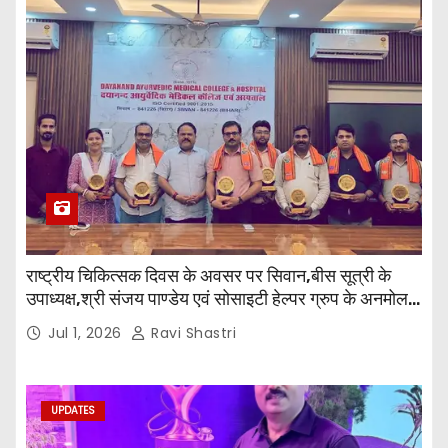
राष्ट्रीय चिकित्सक दिवस के अवसर पर सिवान,बीस सूत्री के
उपाध्यक्ष,श्री संजय पाण्डेय एवं सोसाइटी हेल्पर ग्रुप के अनमोल
जी तथा इनर व्हील क्लब की अध्यक्षा श्रीमती आरती अलोक वर्मा
Jul 1, 2026
Ravi Shastri
एवं उनकी टीम द्वारा महाविद्यालय के प्राचार्य डॉ. सुधांशु शेखर
त्रिपाठी एव चिकित्सकों को सम्मानित किया गया।
UPDATES