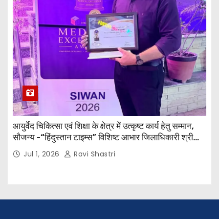
आयुर्वेद चिकित्सा एवं शिक्षा के क्षेत्र में उत्कृष्ट कार्य हेतु सम्मान,
सौजन्य -“हिंदुस्तान टाइम्स” विशिष्ट आभार जिलाधिकारी श्री
विवेक रंजन मैत्रेय (भा०प्र० से०), आरक्षी अधीक्षक श्री पूरन झा
Jul 1, 2026
Ravi Shastri
(भा०पु०से०) सिविल सर्जन, सिवान एवं ब्यूरो चीफ श्री नीरज
पाठक जी तथा समस्त हिंदुस्तान परिवार के द्वारा महाविद्यालय के
प्राचार्य डॉ. सुधांशु शेखर त्रिपाठी को सम्मानित किया गया।