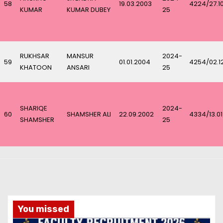
58
19.03.2003
4224/27.1
KUMAR
KUMAR DUBEY
25
RUKHSAR
MANSUR
2024-
59
01.01.2004
4254/02.1
KHATOON
ANSARI
25
SHARIQE
2024-
60
SHAMSHER ALI
22.09.2002
4334/13.0
SHAMSHER
25
You missed