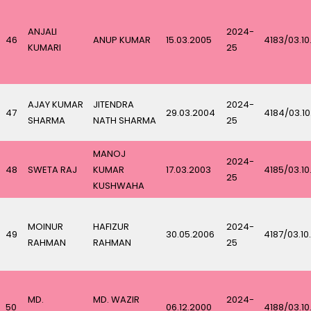
ANJALI
2024-
46
ANUP KUMAR
15.03.2005
4183/03.10
KUMARI
25
AJAY KUMAR
JITENDRA
2024-
47
29.03.2004
4184/03.1
SHARMA
NATH SHARMA
25
MANOJ
2024-
48
SWETA RAJ
KUMAR
17.03.2003
4185/03.10
25
KUSHWAHA
MOINUR
HAFIZUR
2024-
49
30.05.2006
4187/03.10
RAHMAN
RAHMAN
25
MD.
MD. WAZIR
2024-
50
06.12.2000
4188/03.10