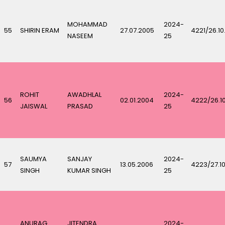
MOHAMMAD
2024-
55
SHIRIN ERAM
27.07.2005
4221/26.10
NASEEM
25
ROHIT
AWADHLAL
2024-
56
02.01.2004
4222/26.1
JAISWAL
PRASAD
25
SAUMYA
SANJAY
2024-
57
13.05.2006
4223/27.1
SINGH
KUMAR SINGH
25
ANURAG
JITENDRA
2024-