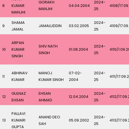
GORAKH
2024-
8
KUMAR
04.04.2004
4108/17.09
MANJHI
25
MANJHI
SHAMA
2024-
9
JAMALUDDIN
03.02.2005
4109/17.09
JAMAL
25
ARPAN
SHIV NATH
2024-
10
KUMAR
01.08.2004
4110/1.09.
SINGH
25
SINGH
ABHINAV
MANOJ
07-02-
2024-
11
4111/17.09.
KUMAR
KUMAR SINGH
2004
25
GULNAZ
EHSAN
2024-
12
12.04.2004
4112/17.09
EHSAN
AHMAD
25
PALLAVI
ANAND DEO
2024-
13
KUMARI
05.09.2002
4113/17.09
SAH
25
GUPTA