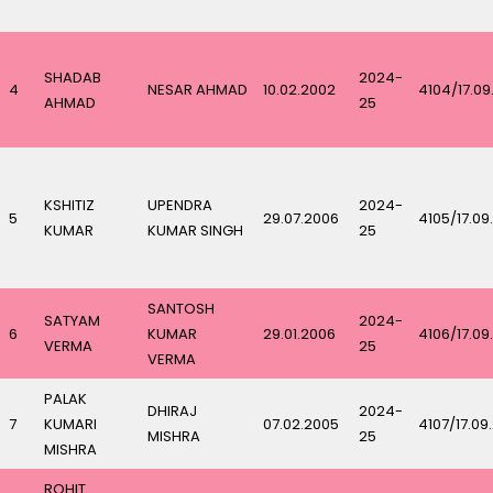
SHADAB
2024-
4
NESAR AHMAD
10.02.2002
4104/17.09
AHMAD
25
KSHITIZ
UPENDRA
2024-
5
29.07.2006
4105/17.09
KUMAR
KUMAR SINGH
25
SANTOSH
SATYAM
2024-
6
KUMAR
29.01.2006
4106/17.09
VERMA
25
VERMA
PALAK
DHIRAJ
2024-
7
KUMARI
07.02.2005
4107/17.09
MISHRA
25
MISHRA
ROHIT