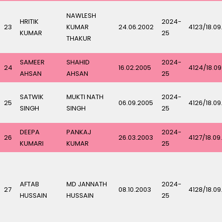
NAWLESH
HRITIK
2024-
23
KUMAR
24.06.2002
4123/18.09
KUMAR
25
THAKUR
SAMEER
SHAHID
2024-
24
16.02.2005
4124/18.0
AHSAN
AHSAN
25
SATWIK
MUKTI NATH
2024-
25
06.09.2005
4126/18.09
SINGH
SINGH
25
DEEPA
PANKAJ
2024-
26
26.03.2003
4127/18.09
KUMARI
KUMAR
25
AFTAB
MD JANNATH
2024-
27
08.10.2003
4128/18.09
HUSSAIN
HUSSAIN
25