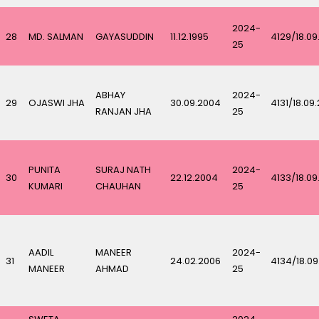
2024-
28
MD. SALMAN
GAYASUDDIN
11.12.1995
4129/18.09
25
ABHAY
2024-
29
OJASWI JHA
30.09.2004
4131/18.09
RANJAN JHA
25
PUNITA
SURAJ NATH
2024-
30
22.12.2004
4133/18.09
KUMARI
CHAUHAN
25
AADIL
MANEER
2024-
31
24.02.2006
4134/18.0
MANEER
AHMAD
25