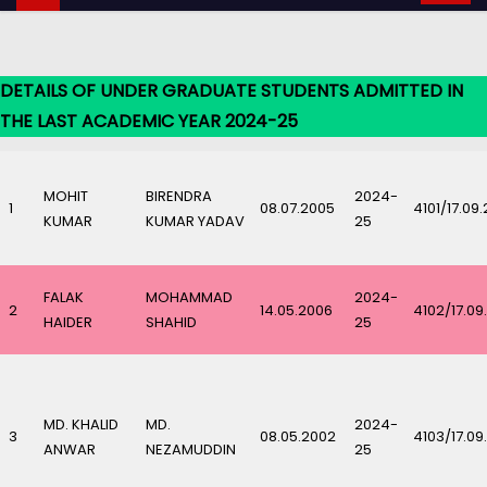
DETAILS OF UNDER GRADUATE STUDENTS ADMITTED IN
THE LAST ACADEMIC YEAR 2024-25
MOHIT
BIRENDRA
2024-
1
08.07.2005
4101/17.09
KUMAR
KUMAR YADAV
25
FALAK
MOHAMMAD
2024-
2
14.05.2006
4102/17.09
HAIDER
SHAHID
25
MD. KHALID
MD.
2024-
3
08.05.2002
4103/17.09
ANWAR
NEZAMUDDIN
25