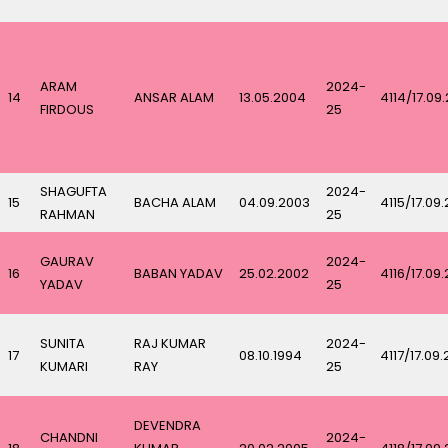
ARAM
2024-
14
ANSAR ALAM
13.05.2004
4114/17.09
FIRDOUS
25
SHAGUFTA
2024-
15
BACHA ALAM
04.09.2003
4115/17.09
RAHMAN
25
GAURAV
2024-
16
BABAN YADAV
25.02.2002
4116/17.09
YADAV
25
SUNITA
RAJ KUMAR
2024-
17
08.10.1994
4117/17.09
KUMARI
RAY
25
DEVENDRA
CHANDNI
2024-