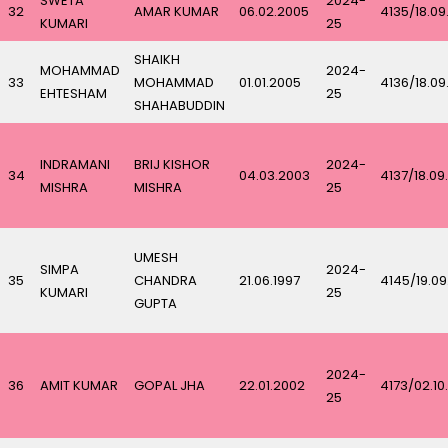
SWETA
2024-
32
AMAR KUMAR
06.02.2005
4135/18.09
KUMARI
25
SHAIKH
MOHAMMAD
2024-
33
MOHAMMAD
01.01.2005
4136/18.09
EHTESHAM
25
SHAHABUDDIN
INDRAMANI
BRIJ KISHOR
2024-
34
04.03.2003
4137/18.09
MISHRA
MISHRA
25
UMESH
SIMPA
2024-
35
CHANDRA
21.06.1997
4145/19.0
KUMARI
25
GUPTA
2024-
36
AMIT KUMAR
GOPAL JHA
22.01.2002
4173/02.10
25