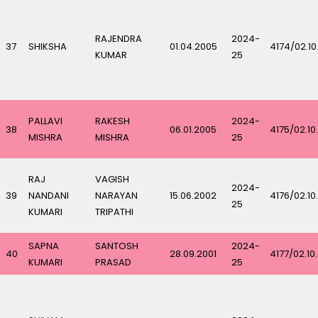
RAJENDRA
2024-
37
SHIKSHA
01.04.2005
4174/02.10
KUMAR
25
PALLAVI
RAKESH
2024-
38
06.01.2005
4175/02.10
MISHRA
MISHRA
25
RAJ
VAGISH
2024-
39
NANDANI
NARAYAN
15.06.2002
4176/02.10
25
KUMARI
TRIPATHI
SAPNA
SANTOSH
2024-
40
28.09.2001
4177/02.10
KUMARI
PRASAD
25