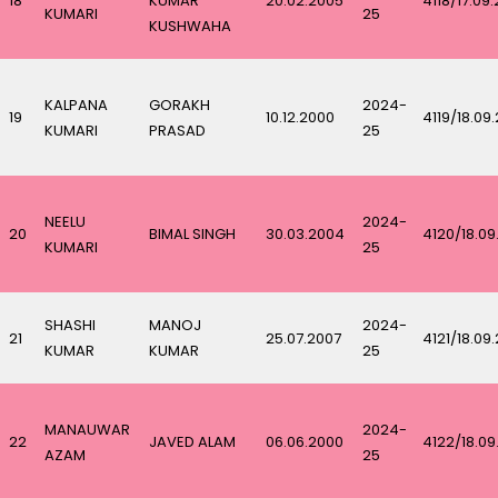
18
KUMAR
20.02.2005
4118/17.09
KUMARI
25
KUSHWAHA
KALPANA
GORAKH
2024-
19
10.12.2000
4119/18.09
KUMARI
PRASAD
25
NEELU
2024-
20
BIMAL SINGH
30.03.2004
4120/18.09
KUMARI
25
SHASHI
MANOJ
2024-
21
25.07.2007
4121/18.09
KUMAR
KUMAR
25
MANAUWAR
2024-
22
JAVED ALAM
06.06.2000
4122/18.09
AZAM
25