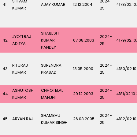
SHIVAM
2024-
41
AJAY KUMAR
12.12.2004
4178/02.10
KUMAR
25
SHAILESH
JYOTI RAJ
2024-
42
KUMAR
07.08.2003
4179/02.10
ADITYA
25
PANDEY
RITURAJ
SURENDRA
2024-
43
13.05.2000
4180/02.10
KUMAR
PRASAD
25
ASHUTOSH
CHHOTELAL
2024-
44
29.12.2003
4181/02.10
KUMAR
MANJHI
25
SHAMBHU
2024-
45
ARYAN RAJ
26.08.2005
4182/02.10
KUMAR SINGH
25