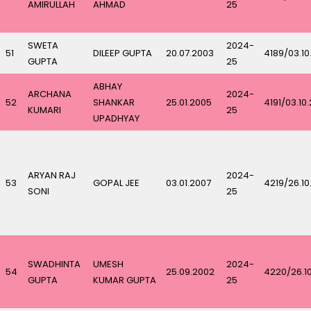
AMIRULLAH
AHMAD
25
SWETA
2024-
51
DILEEP GUPTA
20.07.2003
4189/03.10
GUPTA
25
ABHAY
ARCHANA
2024-
52
SHANKAR
25.01.2005
4191/03.10
KUMARI
25
UPADHYAY
ARYAN RAJ
2024-
53
GOPAL JEE
03.01.2007
4219/26.10
SONI
25
SWADHINTA
UMESH
2024-
54
25.09.2002
4220/26.1
GUPTA
KUMAR GUPTA
25