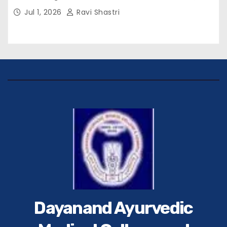
विवेक रंजन मैत्रेय (भा०प्र० से०), आरक्षी अधीक्षक श्री पूरन झा
Jul 1, 2026
Ravi Shastri
(भा०पु०से०) सिविल सर्जन, सिवान एवं ब्यूरो चीफ श्री नीरज
पाठक जी तथा समस्त हिंदुस्तान परिवार के द्वारा महाविद्यालय के
प्राचार्य डॉ. सुधांशु शेखर त्रिपाठी को सम्मानित किया गया।
Dayanand Ayurvedic