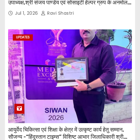
उपाध्यक्ष,श्री संजय पाण्डेय एवं सोसाइटी हेल्पर ग्रुप के अनमोल
जी तथा इनर व्हील क्लब की अध्यक्षा श्रीमती आरती अलोक वर्मा
Jul 1, 2026
Ravi Shastri
एवं उनकी टीम द्वारा महाविद्यालय के प्राचार्य डॉ. सुधांशु शेखर
त्रिपाठी एव चिकित्सकों को सम्मानित किया गया।
UPDATES
आयुर्वेद चिकित्सा एवं शिक्षा के क्षेत्र में उत्कृष्ट कार्य हेतु सम्मान,
सौजन्य -“हिंदुस्तान टाइम्स” विशिष्ट आभार जिलाधिकारी श्री