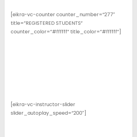
[eikra-vc-counter counter_number=”277″
title=”REGISTERED STUDENTS”
counter_color=”#ffffff” title_color=”#ffffff”]
[eikra-vc-instructor-slider
slider_autoplay_speed=”200″]