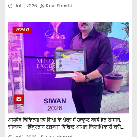
जी तथा इनर व्हील क्लब की अध्यक्षा श्रीमती आरती अलोक वर्मा
Jul 1, 2026
Ravi Shastri
एवं उनकी टीम द्वारा महाविद्यालय के प्राचार्य डॉ. सुधांशु शेखर
त्रिपाठी एव चिकित्सकों को सम्मानित किया गया।
UPDATES
आयुर्वेद चिकित्सा एवं शिक्षा के क्षेत्र में उत्कृष्ट कार्य हेतु सम्मान,
सौजन्य -“हिंदुस्तान टाइम्स” विशिष्ट आभार जिलाधिकारी श्री
विवेक रंजन मैत्रेय (भा०प्र० से०), आरक्षी अधीक्षक श्री पूरन झा