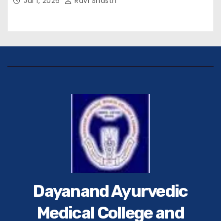
Jul 1, 2026
Ravi Shastri
(भा०पु०से०) सिविल सर्जन, सिवान एवं ब्यूरो चीफ श्री नीरज
पाठक जी तथा समस्त हिंदुस्तान परिवार के द्वारा महाविद्यालय के
प्राचार्य डॉ. सुधांशु शेखर त्रिपाठी को सम्मानित किया गया।
Dayanand Ayurvedic
Medical College and