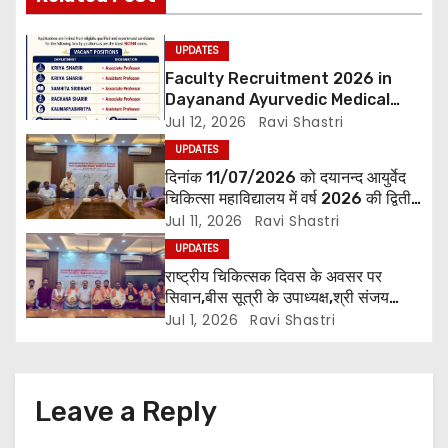
o
UPDATES
n
Faculty Recruitment 2026 in
Dayanand Ayurvedic Medical
Collage & Hospital Andar Road
Jul 12, 2026
Ravi Shastri
,Siwan
UPDATES
दिनांक 11/07/2026 को दयानन्द आयुर्वेद
चिकित्सा महाविद्यालय में वर्ष 2026 की द्वितीय
शिक्षक परिषद की बैठक प्राचार्य की अध्यक्षता
Jul 11, 2026
Ravi Shastri
में हुई। बैठक मे महाविद्यालय सभी विभागाध्यक्ष
UPDATES
एवं शिक्षक सम्मिलित हुए।
राष्ट्रीय चिकित्सक दिवस के अवसर पर
सिवान,बीस सूत्री के उपाध्यक्ष,श्री संजय
पाण्डेय एवं सोसाइटी हेल्पर ग्रुप के अनमोल जी
Jul 1, 2026
Ravi Shastri
तथा इनर व्हील क्लब की अध्यक्षा श्रीमती
आरती अलोक वर्मा एवं उनकी टीम द्वारा
महाविद्यालय के प्राचार्य डॉ. सुधांशु शेखर
त्रिपाठी एव चिकित्सकों को सम्मानित किया
Leave a Reply
गया।