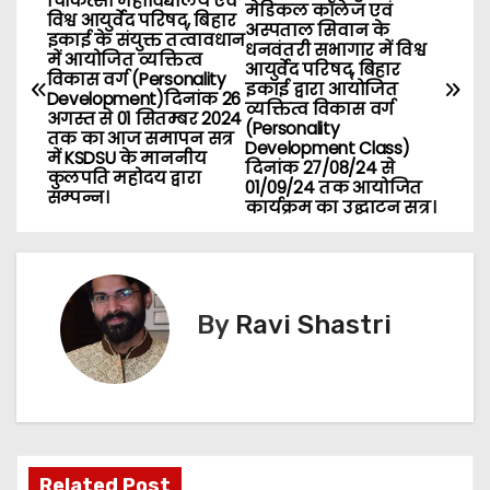
चिकित्सा महाविद्यालय एवं
मेडिकल कॉलेज एवं
o
विश्व आयुर्वेद परिषद्, बिहार
अस्पताल सिवान के
इकाई के संयुक्त तत्वावधान
धनवंतरी सभागार में विश्व
में आयोजित व्यक्तित्व
s
आयुर्वेद परिषद्, बिहार
विकास वर्ग (Personality
इकाई द्वारा आयोजित
Development)दिनांक 26
व्यक्तित्व विकास वर्ग
t
अगस्त से 01 सितम्बर 2024
(Personality
तक का आज समापन सत्र
Development Class)
n
में KSDSU के माननीय
दिनांक 27/08/24 से
कुलपति महोदय द्वारा
01/09/24 तक आयोजित
सम्पन्न।
a
कार्यक्रम का उद्घाटन सत्र।
v
i
By
Ravi Shastri
g
a
t
i
Related Post