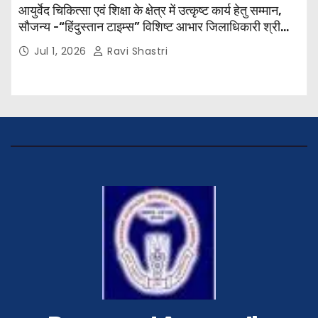
आयुर्वेद चिकित्सा एवं शिक्षा के क्षेत्र में उत्कृष्ट कार्य हेतु सम्मान,
सौजन्य -“हिंदुस्तान टाइम्स” विशिष्ट आभार जिलाधिकारी श्री
विवेक रंजन मैत्रेय (भा०प्र० से०), आरक्षी अधीक्षक श्री पूरन झा
Jul 1, 2026
Ravi Shastri
(भा०पु०से०) सिविल सर्जन, सिवान एवं ब्यूरो चीफ श्री नीरज
पाठक जी तथा समस्त हिंदुस्तान परिवार के द्वारा महाविद्यालय के
प्राचार्य डॉ. सुधांशु शेखर त्रिपाठी को सम्मानित किया गया।