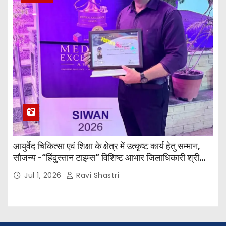
आयुर्वेद चिकित्सा एवं शिक्षा के क्षेत्र में उत्कृष्ट कार्य हेतु सम्मान,
सौजन्य -“हिंदुस्तान टाइम्स” विशिष्ट आभार जिलाधिकारी श्री
विवेक रंजन मैत्रेय (भा०प्र० से०), आरक्षी अधीक्षक श्री पूरन झा
Jul 1, 2026
Ravi Shastri
(भा०पु०से०) सिविल सर्जन, सिवान एवं ब्यूरो चीफ श्री नीरज
पाठक जी तथा समस्त हिंदुस्तान परिवार के द्वारा महाविद्यालय के
प्राचार्य डॉ. सुधांशु शेखर त्रिपाठी को सम्मानित किया गया।