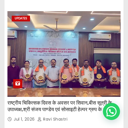
UPDATES
राष्ट्रीय चिकित्सक दिवस के अवसर पर सिवान,बीस सूत्री के
उपाध्यक्ष,श्री संजय पाण्डेय एवं सोसाइटी हेल्पर ग्रुप के अनमोल
Need help?
जी तथा इनर व्हील क्लब की अध्यक्षा श्रीमती आरती अलोक वर्मा
Jul 1, 2026
Ravi Shastri
एवं उनकी टीम द्वारा महाविद्यालय के प्राचार्य डॉ. सुधांशु शेखर