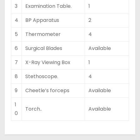
3
Examination Table.
1
4
BP Apparatus
2
5
Thermometer
4
6
Surgical Blades
Available
7
X-Ray Viewing Box
1
8
Stethoscope.
4
9
Cheetle’s forceps
Available
1
Torch..
Available
0