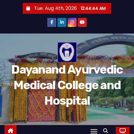
S
Tue. Aug 4th, 2026
12:44:45 AM
k
i
p
t
o
c
o
Dayanand Ayurvedic
n
t
Medical College and
e
n
Hospital
t