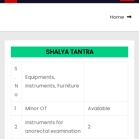
Home
SHALYA TANTRA
S
.
Equipments,
N
Instruments, Furniture
o
1
Minor OT
Available
Instruments for
2
2
anorectal examination