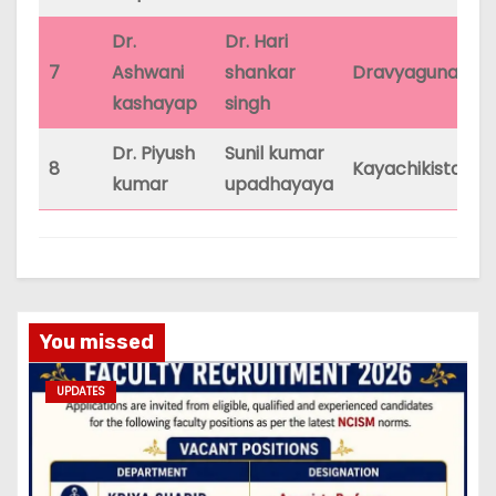
Dr.
Dr. Hari
7
Ashwani
shankar
Dravyaguna
31
kashayap
singh
Dr. Piyush
Sunil kumar
8
Kayachikista
31
kumar
upadhayaya
You missed
UPDATES