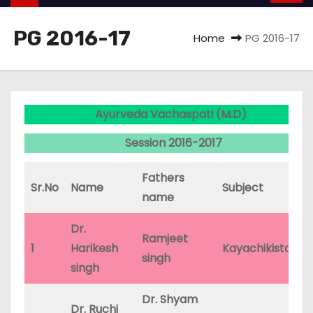
PG 2016-17
Home
PG 2016-17
Ayurveda Vachaspati (M.D)
Session 2016-2017
Fathers
D
Sr.No
Name
Subject
name
A
Dr.
Ramjeet
1
Harikesh
Kayachikista
31
singh
singh
Dr. Shyam
Dr. Ruchi