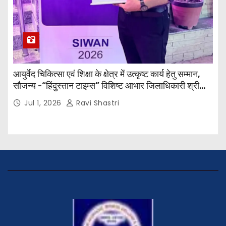
आयुर्वेद चिकित्सा एवं शिक्षा के क्षेत्र में उत्कृष्ट कार्य हेतु सम्मान,
सौजन्य -“हिंदुस्तान टाइम्स” विशिष्ट आभार जिलाधिकारी श्री
विवेक रंजन मैत्रेय (भा०प्र० से०), आरक्षी अधीक्षक श्री पूरन झा
Jul 1, 2026
Ravi Shastri
(भा०पु०से०) सिविल सर्जन, सिवान एवं ब्यूरो चीफ श्री नीरज
पाठक जी तथा समस्त हिंदुस्तान परिवार के द्वारा महाविद्यालय के
प्राचार्य डॉ. सुधांशु शेखर त्रिपाठी को सम्मानित किया गया।