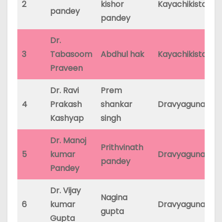
2
kishor
Kayachikista
31
pandey
pandey
Dr.
3
Tabasoom
Abdhul hak
Kayachikista
31
Praveen
Dr. Ravi
Prem
4
Prakash
shankar
Dravyaguna
31
Kashyap
singh
Dr. Manoj
Prithvinath
5
kumar
Dravyaguna
31
pandey
Pandey
Dr. Vijay
Nagina
6
kumar
Dravyaguna
31
gupta
Gupta