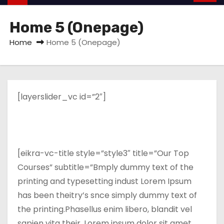
Home 5 (Onepage)
Home
Home 5 (Onepage)
[layerslider_vc id=”2″]
[eikra-vc-title style=”style3″ title=”Our Top
Courses” subtitle=”Bmply dummy text of the
printing and typesetting indust Lorem Ipsum
has been theitry’s snce simply dummy text of
the printing.Phasellus enim libero, blandit vel
sapien vita their. Lorem ipsum dolor sit amet,