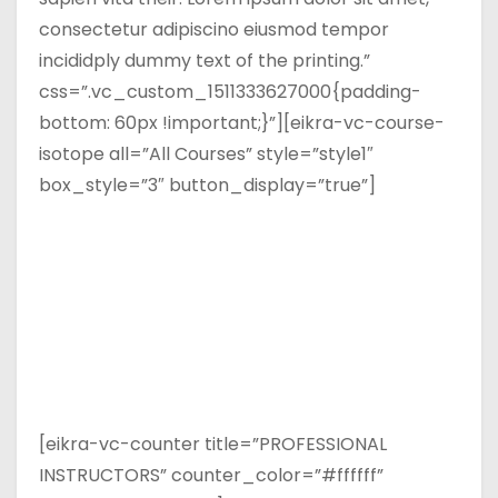
consectetur adipiscino eiusmod tempor
incididply dummy text of the printing.”
css=”.vc_custom_1511333627000{padding-
bottom: 60px !important;}”][eikra-vc-course-
isotope all=”All Courses” style=”style1″
box_style=”3″ button_display=”true”]
[eikra-vc-counter title=”PROFESSIONAL
INSTRUCTORS” counter_color=”#ffffff”