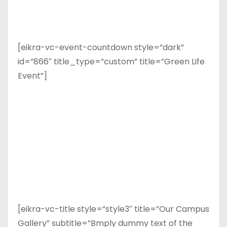
[eikra-vc-event-countdown style=”dark”
id=”866″ title_type=”custom” title=”Green Life
Event”]
[eikra-vc-title style=”style3″ title=”Our Campus
Gallery” subtitle=”Bmply dummy text of the