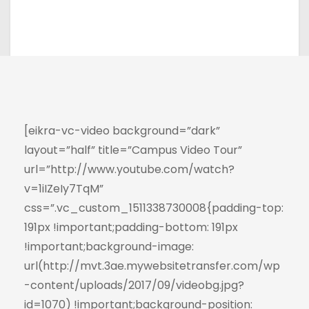
[eikra-vc-video background=”dark”
layout=”half” title=”Campus Video Tour”
url=”http://www.youtube.com/watch?
v=1iIZeIy7TqM”
css=”.vc_custom_1511338730008{padding-top:
191px !important;padding-bottom: 191px
!important;background-image:
url(http://mvt.3ae.mywebsitetransfer.com/wp
-content/uploads/2017/09/videobg.jpg?
id=1070) !important;background-position: