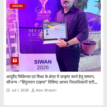
UPDATES
आयुर्वेद चिकित्सा एवं शिक्षा के क्षेत्र में उत्कृष्ट कार्य हेतु सम्मान,
सौजन्य -“हिंदुस्तान टाइम्स” विशिष्ट आभार जिलाधिकारी श्री
विवेक रंजन मैत्रेय (भा०प्र० से०), आरक्षी अधीक्षक श्री पूरन झा
Jul 1, 2026
Ravi Shastri
(भा०पु०से०) सिविल सर्जन, सिवान एवं ब्यूरो चीफ श्री नीरज
पाठक जी तथा समस्त हिंदुस्तान परिवार के द्वारा महाविद्यालय के
प्राचार्य डॉ. सुधांशु शेखर त्रिपाठी को सम्मानित किया गया।