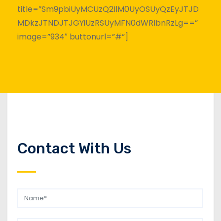
title=”Sm9pbiUyMCUzQ2IlM0UyOSUyQzEyJTJD
MDkzJTNDJTJGYiUzRSUyMFN0dWRlbnRzLg==”
image=”934″ buttonurl=”#”]
Contact With Us