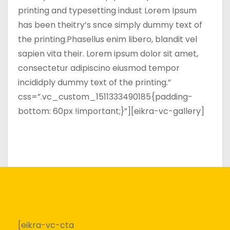
printing and typesetting indust Lorem Ipsum
has been theitry’s snce simply dummy text of
the printing.Phasellus enim libero, blandit vel
sapien vita their. Lorem ipsum dolor sit amet,
consectetur adipiscino eiusmod tempor
incididply dummy text of the printing.”
css=”.vc_custom_1511333490185{padding-
bottom: 60px !important;}”][eikra-vc-gallery]
[eikra-vc-cta