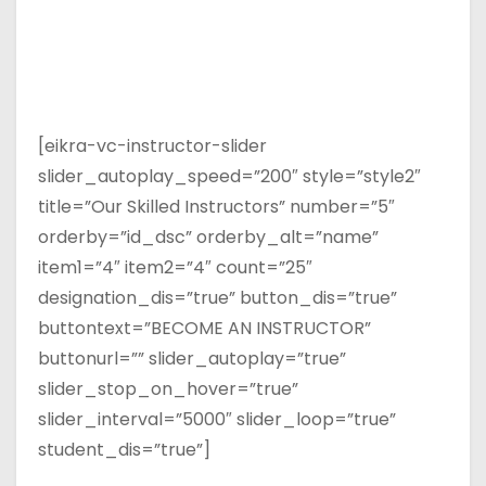
[eikra-vc-instructor-slider
slider_autoplay_speed=”200″ style=”style2″
title=”Our Skilled Instructors” number=”5″
orderby=”id_dsc” orderby_alt=”name”
item1=”4″ item2=”4″ count=”25″
designation_dis=”true” button_dis=”true”
buttontext=”BECOME AN INSTRUCTOR”
buttonurl=”” slider_autoplay=”true”
slider_stop_on_hover=”true”
slider_interval=”5000″ slider_loop=”true”
student_dis=”true”]