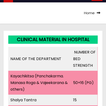
Home
CLINICAL MATERIAL IN HOSPITAL
NUMBER OF
NAME OF THE DEPARTMENT
BED
STRENGTH
Kayachikitsa (Panchakarma.
Manasa Roga & Vajeekarana &
50+16 (PG)
others)
Shalya Tantra
15