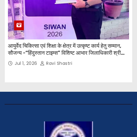
आयुर्वेद चिकित्सा एवं शिक्षा के क्षेत्र में उत्कृष्ट कार्य हेतु सम्मान,
सौजन्य -“हिंदुस्तान टाइम्स” विशिष्ट आभार जिलाधिकारी श्री
विवेक रंजन मैत्रेय (भा०प्र० से०), आरक्षी अधीक्षक श्री पूरन झा
Jul 1, 2026
Ravi Shastri
(भा०पु०से०) सिविल सर्जन, सिवान एवं ब्यूरो चीफ श्री नीरज
पाठक जी तथा समस्त हिंदुस्तान परिवार के द्वारा महाविद्यालय के
प्राचार्य डॉ. सुधांशु शेखर त्रिपाठी को सम्मानित किया गया।