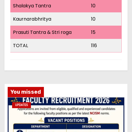
Shalakya Tantra
10
Kaurnarabhritya
10
Prasuti Tantra & Stri roga
15
TOTAL
116
You missed
UPDATES